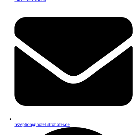
rezeption@hotel-strohofer.de